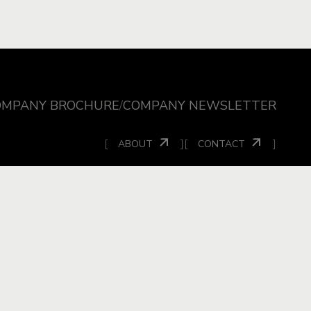
OMPANY BROCHURE
/
COMPANY NEWSLETTER
[
]
[
]
ABOUT
CONTACT