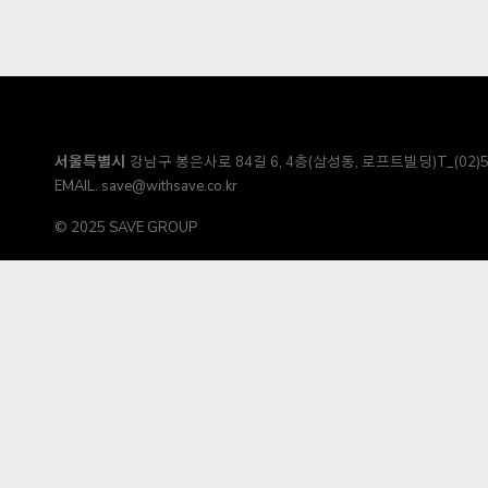
서울특별시
강남구 봉은사로 84길 6, 4층(삼성동, 로프트빌딩)
T_(02)
EMAIL.
save@withsave.co.kr
© 2025 SAVE GROUP