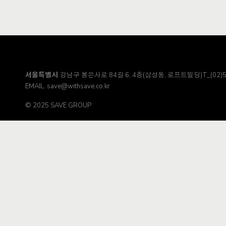
서울특별시
강남구 봉은사로 84길 6, 4층(삼성동, 로프트빌딩)
T_(02)
EMAIL.
save@withsave.co.kr
© 2025 SAVE GROUP