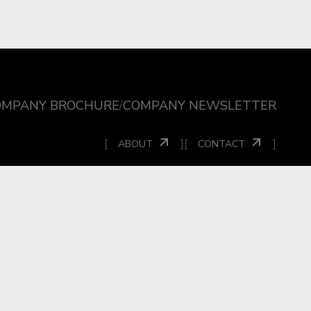
OMPANY BROCHURE
/
COMPANY NEWSLETTER
[
]
[
]
ABOUT
CONTACT