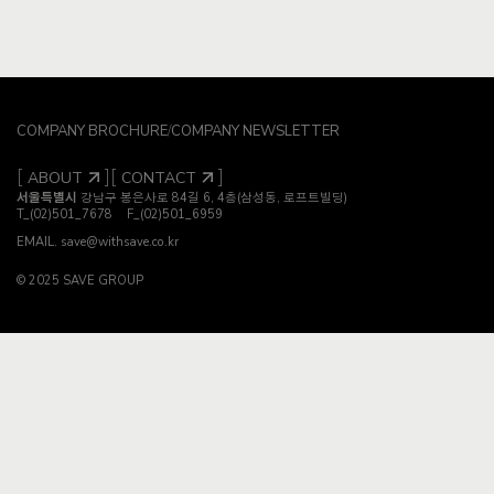
COMPANY BROCHURE
/
COMPANY NEWSLETTER
[
]
[
]
ABOUT
CONTACT
서울특별시
강남구 봉은사로 84길 6, 4층(삼성동, 로프트빌딩)
T_(02)501_7678
F_(02)501_6959
EMAIL.
save@withsave.co.kr
© 2025 SAVE GROUP